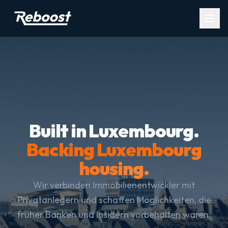
Open
Built in Luxembourg.
Backing Luxembourg
housing.
Wir verbinden Immobilienentwickler mit
Privatanlegern und schaffen Möglichkeiten, die
früher Banken und Insidern vorbehalten waren.