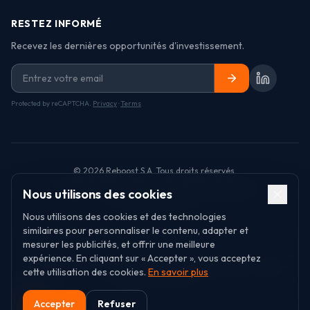
RESTEZ INFORMÉ
Recevez les dernières opportunités d'investissement.
Protected by reCAPTCHA.
Privacy
·
Terms
©
2026
Reboost S.A. Tous droits réservés.
Programme Ambassadeur
|
Divulgation des Risques
|
Nous utilisons des cookies
Conditions d'Utilisation
|
Politique de Confidentialité
|
Politique des Cookies
Nous utilisons des cookies et des technologies
similaires pour personnaliser le contenu, adapter et
mesurer les publicités, et offrir une meilleure
Investir comporte des risques, y compris une perte de capital et un manque de
expérience. En cliquant sur « Accepter », vous acceptez
liquidité. Les rendements dépendent des conditions du projet et ne sont pas
cette utilisation des cookies.
En savoir plus
garantis. Ce site ne constitue pas un conseil en investissement. Documentation
disponible sur demande.
Accepter
Refuser